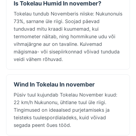
Is Tokelau Humid In november?
Tokelau tundub Novemberis niiske: Nukunonuis
73%, sarnane üle riigi. Soojad päevad
tunduvad mitu kraadi kuumemad, kui
termometer näitab, ning hommikune udu või
vihmajärgne aur on tavaline. Kuivemad
mägismaa- või sisepiirkonnad võivad tunduda
veidi vähem rõhuvad.
Wind In Tokelau In november
Püsiv tuul kujundab Tokelau November kuud:
22 km/h Nukunonu, ühtlane tuul üle riigi.
Tingimused on ideaalsed purjetamiseks ja
teisteks tuulespordialadeks, kuid võivad
segada peent õues tööd.