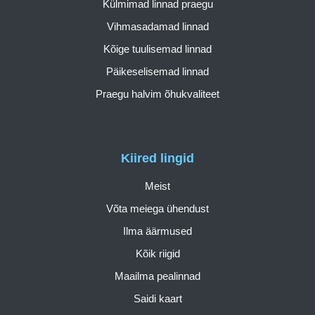
Külmimad linnad praegu
Vihmasadamad linnad
Kõige tuulisemad linnad
Päikeselisemad linnad
Praegu halvim õhukvaliteet
Kiired lingid
Meist
Võta meiega ühendust
Ilma äärmused
Kõik riigid
Maailma pealinnad
Saidi kaart