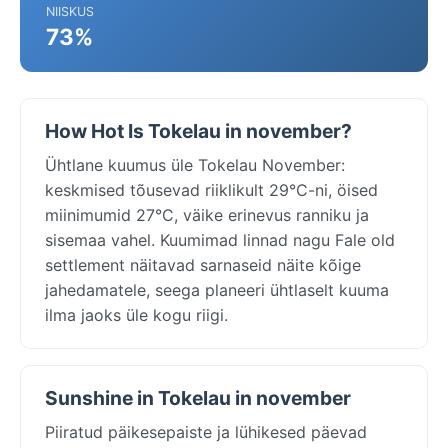
NIISKUS
73%
How Hot Is Tokelau in november?
Ühtlane kuumus üle Tokelau November:
keskmised tõusevad riiklikult 29°C-ni, öised
miinimumid 27°C, väike erinevus ranniku ja
sisemaa vahel. Kuumimad linnad nagu Fale old
settlement näitavad sarnaseid näite kõige
jahedamatele, seega planeeri ühtlaselt kuuma
ilma jaoks üle kogu riigi.
Sunshine in Tokelau in november
Piiratud päikesepaiste ja lühikesed päevad