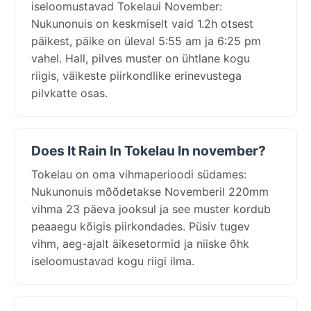
iseloomustavad Tokelaui November:
Nukunonuis on keskmiselt vaid 1.2h otsest
päikest, päike on üleval 5:55 am ja 6:25 pm
vahel. Hall, pilves muster on ühtlane kogu
riigis, väikeste piirkondlike erinevustega
pilvkatte osas.
Does It Rain In Tokelau In november?
Tokelau on oma vihmaperioodi südames:
Nukunonuis mõõdetakse Novemberil 220mm
vihma 23 päeva jooksul ja see muster kordub
peaaegu kõigis piirkondades. Püsiv tugev
vihm, aeg-ajalt äikesetormid ja niiske õhk
iseloomustavad kogu riigi ilma.