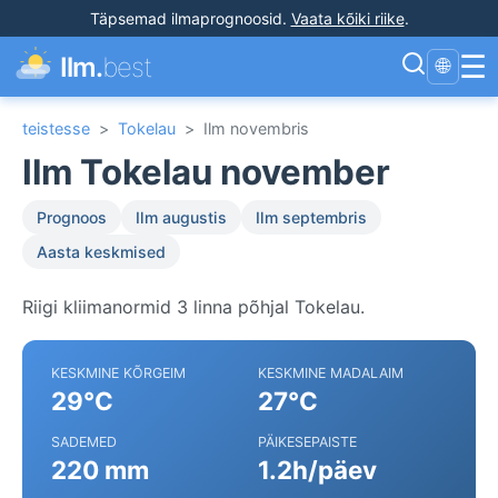
Täpsemad ilmaprognoosid
.
Vaata kõiki riike
.
☰
Ilm.
best
🌐
teistesse
>
Tokelau
>
Ilm novembris
Ilm Tokelau november
Prognoos
Ilm augustis
Ilm septembris
Aasta keskmised
Riigi kliimanormid 3 linna põhjal Tokelau.
KESKMINE KÕRGEIM
KESKMINE MADALAIM
29°C
27°C
SADEMED
PÄIKESEPAISTE
220 mm
1.2h/päev