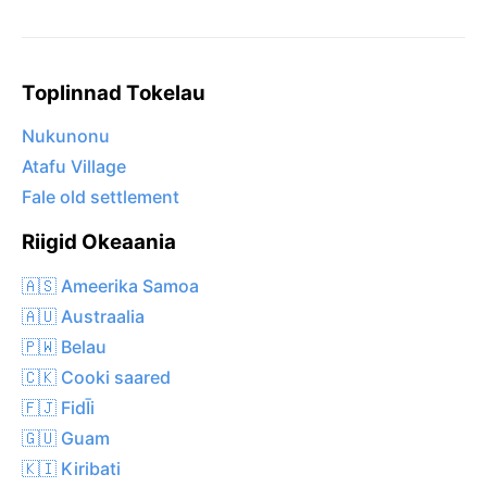
Toplinnad Tokelau
Nukunonu
Atafu Village
Fale old settlement
Riigid Okeaania
🇦🇸 Ameerika Samoa
🇦🇺 Austraalia
🇵🇼 Belau
🇨🇰 Cooki saared
🇫🇯 FidĪi
🇬🇺 Guam
🇰🇮 Kiribati