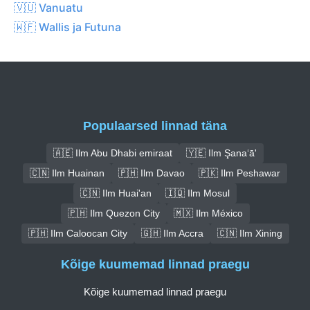
🇻🇺 Vanuatu
🇼🇫 Wallis ja Futuna
Populaarsed linnad täna
🇦🇪 Ilm Abu Dhabi emiraat
🇾🇪 Ilm Şana‘ā'
🇨🇳 Ilm Huainan
🇵🇭 Ilm Davao
🇵🇰 Ilm Peshawar
🇨🇳 Ilm Huai'an
🇮🇶 Ilm Mosul
🇵🇭 Ilm Quezon City
🇲🇽 Ilm México
🇵🇭 Ilm Caloocan City
🇬🇭 Ilm Accra
🇨🇳 Ilm Xining
Kõige kuumemad linnad praegu
Kõige kuumemad linnad praegu