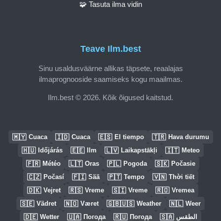
🧩 Tasuta ilma vidin
Teave Ilm.best
Sinu usaldusväärne allikas täpsete, reaalajas
ilmaprognooside saamiseks kogu maailmas.
Ilm.best © 2026. Kõik õigused kaitstud.
🇲🇾
🇮🇩
🇪🇸
🇹🇷
Cuaca
Cuaca
El tiempo
Hava durumu
🇭🇺
🇪🇪
🇱🇻
🇮🇹
Időjárás
Ilm
Laikapstākļi
Meteo
🇫🇷
🇱🇹
🇵🇱
🇸🇰
Météo
Oras
Pogoda
Počasie
🇨🇿
🇫🇮
🇵🇹
🇻🇳
Počasí
Sää
Tempo
Thời tiết
🇩🇰
🇷🇸
🇸🇮
🇷🇴
Vejret
Vreme
Vreme
Vremea
🇸🇪
🇳🇴
🇬🇧🇺🇸
🇳🇱
Vädret
Været
Weather
Weer
🇩🇪
🇺🇦
🇷🇺
🇸🇦
Wetter
Погода
Погода
الطقس