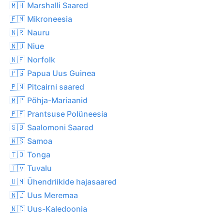
🇲🇭 Marshalli Saared
🇫🇲 Mikroneesia
🇳🇷 Nauru
🇳🇺 Niue
🇳🇫 Norfolk
🇵🇬 Papua Uus Guinea
🇵🇳 Pitcairni saared
🇲🇵 Põhja-Mariaanid
🇵🇫 Prantsuse Polüneesia
🇸🇧 Saalomoni Saared
🇼🇸 Samoa
🇹🇴 Tonga
🇹🇻 Tuvalu
🇺🇲 Ühendriikide hajasaared
🇳🇿 Uus Meremaa
🇳🇨 Uus-Kaledoonia