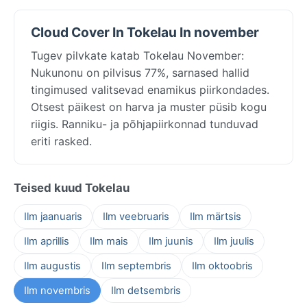
Cloud Cover In Tokelau In november
Tugev pilvkate katab Tokelau November:
Nukunonu on pilvisus 77%, sarnased hallid
tingimused valitsevad enamikus piirkondades.
Otsest päikest on harva ja muster püsib kogu
riigis. Ranniku- ja põhjapiirkonnad tunduvad
eriti rasked.
Teised kuud Tokelau
Ilm jaanuaris
Ilm veebruaris
Ilm märtsis
Ilm aprillis
Ilm mais
Ilm juunis
Ilm juulis
Ilm augustis
Ilm septembris
Ilm oktoobris
Ilm novembris
Ilm detsembris