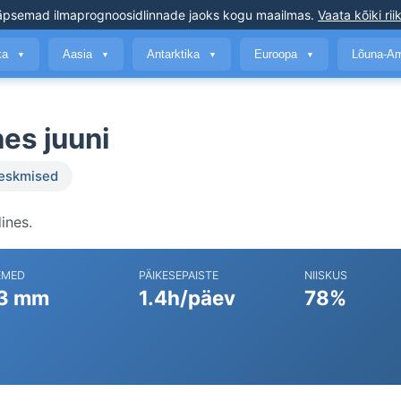
äpsemad ilmaprognoosid
linnade jaoks kogu maailmas
.
Vaata kõiki rii
ika
Aasia
Antarktika
Euroopa
Lõuna-A
▼
▼
▼
▼
nes juuni
keskmised
ines.
EMED
PÄIKESEPAISTE
NIISKUS
3 mm
1.4h/päev
78%