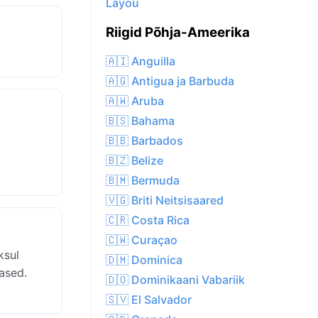
Layou
Riigid Põhja-Ameerika
🇦🇮 Anguilla
🇦🇬 Antigua ja Barbuda
🇦🇼 Aruba
🇧🇸 Bahama
🇧🇧 Barbados
🇧🇿 Belize
🇧🇲 Bermuda
🇻🇬 Briti Neitsisaared
🇨🇷 Costa Rica
🇨🇼 Curaçao
ksul
🇩🇲 Dominica
ased.
🇩🇴 Dominikaani Vabariik
🇸🇻 El Salvador