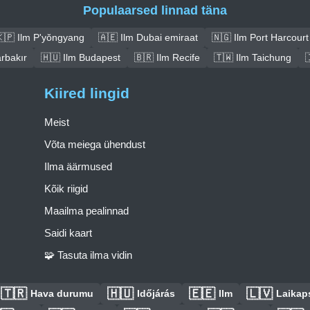
Populaarsed linnad täna
🇵 Ilm P'yŏngyang
🇦🇪 Ilm Dubai emiraat
🇳🇬 Ilm Port Harcourt
arbakır
🇭🇺 Ilm Budapest
🇧🇷 Ilm Recife
🇹🇼 Ilm Taichung

Kiired lingid
Meist
Võta meiega ühendust
Ilma äärmused
Kõik riigid
Maailma pealinnad
Saidi kaart
🧩 Tasuta ilma vidin
🇹🇷
🇭🇺
🇪🇪
🇱🇻
Hava durumu
Időjárás
Ilm
Laikaps