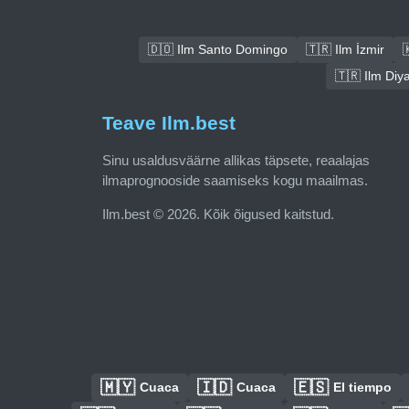
🇩🇴 Ilm Santo Domingo
🇹🇷 Ilm İzmir

🇹🇷 Ilm Diy
Teave Ilm.best
Sinu usaldusväärne allikas täpsete, reaalajas
ilmaprognooside saamiseks kogu maailmas.
Ilm.best © 2026. Kõik õigused kaitstud.
🇲🇾
🇮🇩
🇪🇸
Cuaca
Cuaca
El tiempo