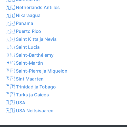
🇳🇱 Netherlands Antilles
🇳🇮 Nikaraagua
🇵🇦 Panama
🇵🇷 Puerto Rico
🇰🇳 Saint Kitts ja Nevis
🇱🇨 Saint Lucia
🇧🇱 Saint-Barthélemy
🇲🇫 Saint-Martin
🇵🇲 Saint-Pierre ja Miquelon
🇸🇽 Sint Maarten
🇹🇹 Trinidad ja Tobago
🇹🇨 Turks ja Caicos
🇺🇸 USA
🇻🇮 USA Neitsisaared