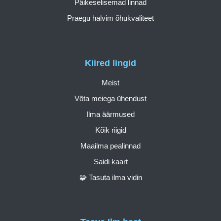
Päikeselisemad linnad
Praegu halvim õhukvaliteet
Kiired lingid
Meist
Võta meiega ühendust
Ilma äärmused
Kõik riigid
Maailma pealinnad
Saidi kaart
🧩 Tasuta ilma vidin