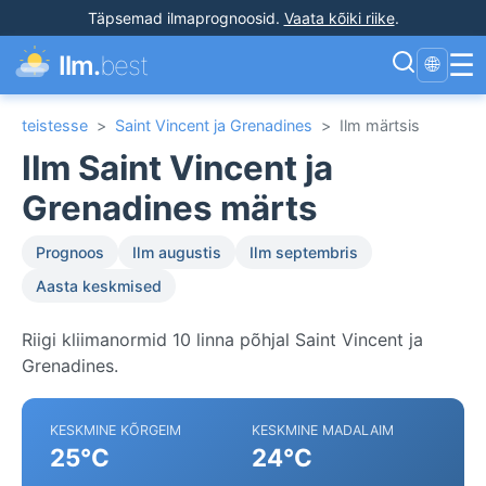
Täpsemad ilmaprognoosid
.
Vaata kõiki riike
.
☰
Ilm.
best
🌐
teistesse
>
Saint Vincent ja Grenadines
>
Ilm märtsis
Ilm Saint Vincent ja
Grenadines märts
Prognoos
Ilm augustis
Ilm septembris
Aasta keskmised
Riigi kliimanormid 10 linna põhjal Saint Vincent ja
Grenadines.
KESKMINE KÕRGEIM
KESKMINE MADALAIM
25°C
24°C