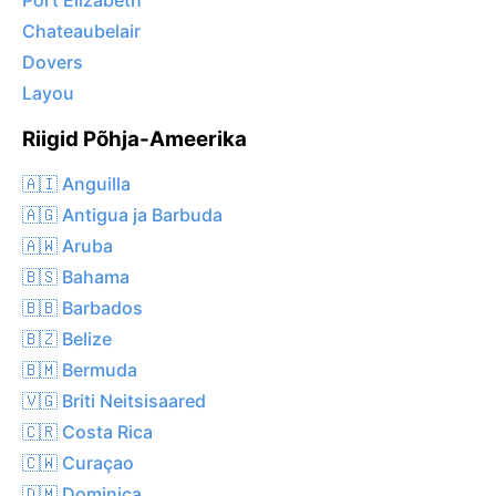
Port Elizabeth
Chateaubelair
Dovers
Layou
Riigid Põhja-Ameerika
🇦🇮 Anguilla
🇦🇬 Antigua ja Barbuda
🇦🇼 Aruba
🇧🇸 Bahama
🇧🇧 Barbados
🇧🇿 Belize
🇧🇲 Bermuda
🇻🇬 Briti Neitsisaared
🇨🇷 Costa Rica
🇨🇼 Curaçao
🇩🇲 Dominica