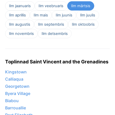
Ilm jaanuaris
Ilm veebruaris
Ilm märtsis
Ilm aprillis
Ilm mais
Ilm juunis
Ilm juulis
Ilm augustis
Ilm septembris
Ilm oktoobris
Ilm novembris
Ilm detsembris
Toplinnad Saint Vincent and the Grenadines
Kingstown
Calliaqua
Georgetown
Byera Village
Biabou
Barrouallie