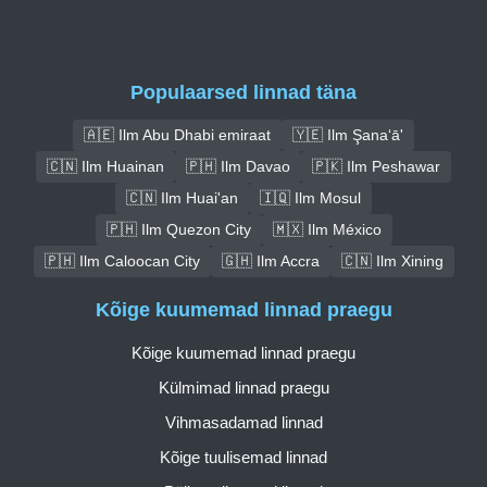
Populaarsed linnad täna
🇦🇪 Ilm Abu Dhabi emiraat
🇾🇪 Ilm Şana‘ā'
🇨🇳 Ilm Huainan
🇵🇭 Ilm Davao
🇵🇰 Ilm Peshawar
🇨🇳 Ilm Huai'an
🇮🇶 Ilm Mosul
🇵🇭 Ilm Quezon City
🇲🇽 Ilm México
🇵🇭 Ilm Caloocan City
🇬🇭 Ilm Accra
🇨🇳 Ilm Xining
Kõige kuumemad linnad praegu
Kõige kuumemad linnad praegu
Külmimad linnad praegu
Vihmasadamad linnad
Kõige tuulisemad linnad