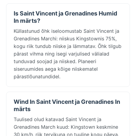
Is Saint Vincent ja Grenadines Humid
In märts?
Küllastunud õhk iseloomustab Saint Vincent ja
Grenadines Marchi: niiskus Kingstownis 75%,
kogu riik tundub niiske ja lämmatav. Õhk tilgub
pärast vihma ning isegi varjulised välialad
tunduvad soojad ja niisked. Planeeri
siseruumides aega kõige niiskematel
pärastlõunatundidel.
Wind In Saint Vincent ja Grenadines In
märts
Tuulised olud katavad Saint Vincent ja
Grenadines March kuud: Kingstown keskmine
30 km/h, riik tervikuna on tuuline kogu päeva.