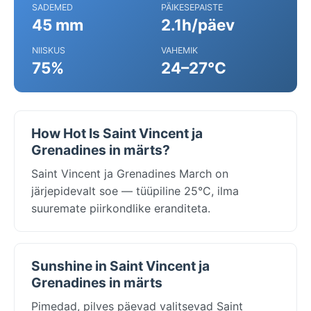
SADEMED
PÄIKESEPAISTE
45 mm
2.1h/päev
NIISKUS
VAHEMIK
75%
24–27°C
How Hot Is Saint Vincent ja
Grenadines in märts?
Saint Vincent ja Grenadines March on
järjepidevalt soe — tüüpiline 25°C, ilma
suuremate piirkondlike eranditeta.
Sunshine in Saint Vincent ja
Grenadines in märts
Pimedad, pilves päevad valitsevad Saint