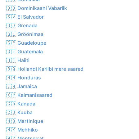
🇩🇴 Dominikaani Vabariik
🇸🇻 El Salvador
🇬🇩 Grenada
🇬🇱 Gröönimaa
🇬🇵 Guadeloupe
🇬🇹 Guatemala
🇭🇹 Haiiti
🇧🇶 Hollandi Kariibi mere saared
🇭🇳 Honduras
🇯🇲 Jamaica
🇰🇾 Kaimanisaared
🇨🇦 Kanada
🇨🇺 Kuuba
🇲🇶 Martinique
🇲🇽 Mehhiko
🇲🇸 Montserrat