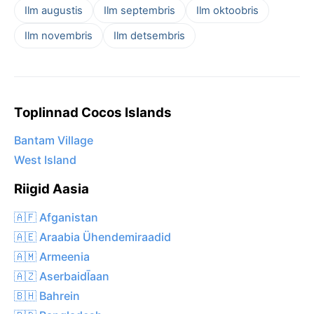
Ilm augustis
Ilm septembris
Ilm oktoobris
Ilm novembris
Ilm detsembris
Toplinnad Cocos Islands
Bantam Village
West Island
Riigid Aasia
🇦🇫 Afganistan
🇦🇪 Araabia Ühendemiraadid
🇦🇲 Armeenia
🇦🇿 AserbaidĪaan
🇧🇭 Bahrein