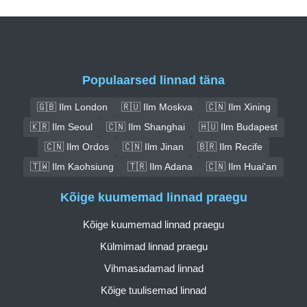
Populaarsed linnad täna
🇬🇧 Ilm London
🇷🇺 Ilm Moskva
🇨🇳 Ilm Xining
🇰🇷 Ilm Seoul
🇨🇳 Ilm Shanghai
🇭🇺 Ilm Budapest
🇨🇳 Ilm Ordos
🇨🇳 Ilm Jinan
🇧🇷 Ilm Recife
🇹🇼 Ilm Kaohsiung
🇹🇷 Ilm Adana
🇨🇳 Ilm Huai'an
Kõige kuumemad linnad praegu
Kõige kuumemad linnad praegu
Külmimad linnad praegu
Vihmasadamad linnad
Kõige tuulisemad linnad