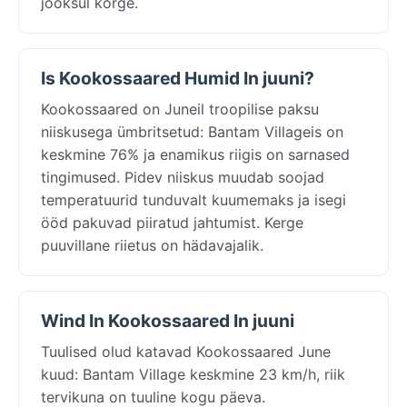
jooksul kõrge.
Is Kookossaared Humid In juuni?
Kookossaared on Juneil troopilise paksu
niiskusega ümbritsetud: Bantam Villageis on
keskmine 76% ja enamikus riigis on sarnased
tingimused. Pidev niiskus muudab soojad
temperatuurid tunduvalt kuumemaks ja isegi
ööd pakuvad piiratud jahtumist. Kerge
puuvillane riietus on hädavajalik.
Wind In Kookossaared In juuni
Tuulised olud katavad Kookossaared June
kuud: Bantam Village keskmine 23 km/h, riik
tervikuna on tuuline kogu päeva.