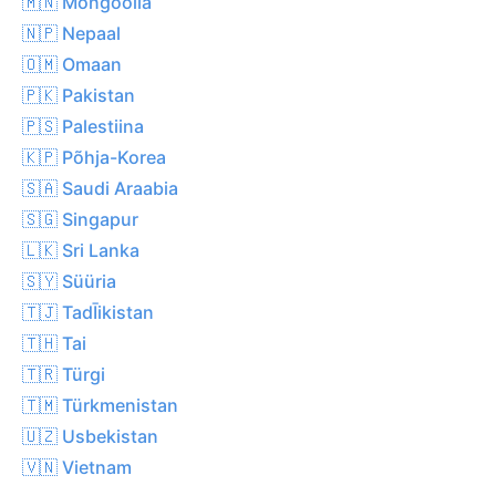
🇲🇳 Mongoolia
🇳🇵 Nepaal
🇴🇲 Omaan
🇵🇰 Pakistan
🇵🇸 Palestiina
🇰🇵 Põhja-Korea
🇸🇦 Saudi Araabia
🇸🇬 Singapur
🇱🇰 Sri Lanka
🇸🇾 Süüria
🇹🇯 TadĪikistan
🇹🇭 Tai
🇹🇷 Türgi
🇹🇲 Türkmenistan
🇺🇿 Usbekistan
🇻🇳 Vietnam