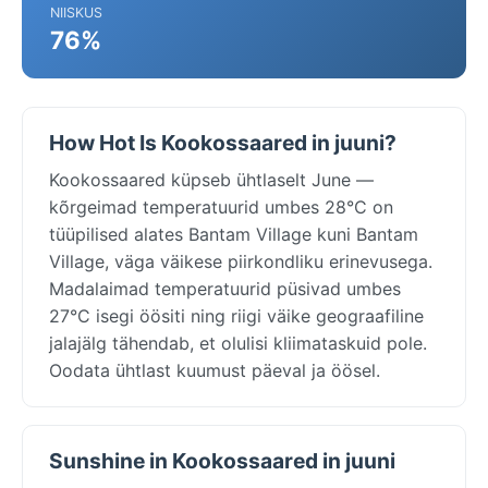
NIISKUS
76%
How Hot Is Kookossaared in juuni?
Kookossaared küpseb ühtlaselt June —
kõrgeimad temperatuurid umbes 28°C on
tüüpilised alates Bantam Village kuni Bantam
Village, väga väikese piirkondliku erinevusega.
Madalaimad temperatuurid püsivad umbes
27°C isegi öösiti ning riigi väike geograafiline
jalajälg tähendab, et olulisi kliimataskuid pole.
Oodata ühtlast kuumust päeval ja öösel.
Sunshine in Kookossaared in juuni