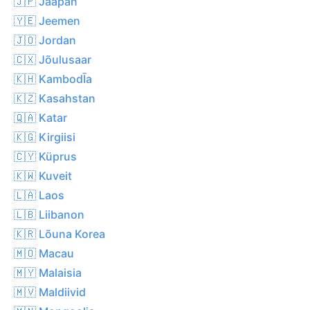
🇯🇵 Jaapan
🇾🇪 Jeemen
🇯🇴 Jordan
🇨🇽 Jõulusaar
🇰🇭 KambodĪa
🇰🇿 Kasahstan
🇶🇦 Katar
🇰🇬 Kirgiisi
🇨🇾 Küprus
🇰🇼 Kuveit
🇱🇦 Laos
🇱🇧 Liibanon
🇰🇷 Lõuna Korea
🇲🇴 Macau
🇲🇾 Malaisia
🇲🇻 Maldiivid