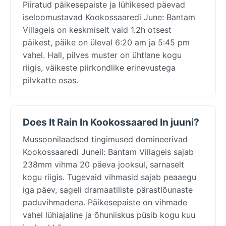
Piiratud päikesepaiste ja lühikesed päevad
iseloomustavad Kookossaaredi June: Bantam
Villageis on keskmiselt vaid 1.2h otsest
päikest, päike on üleval 6:20 am ja 5:45 pm
vahel. Hall, pilves muster on ühtlane kogu
riigis, väikeste piirkondlike erinevustega
pilvkatte osas.
Does It Rain In Kookossaared In juuni?
Mussoonilaadsed tingimused domineerivad
Kookossaaredi Juneil: Bantam Villageis sajab
238mm vihma 20 päeva jooksul, sarnaselt
kogu riigis. Tugevaid vihmasid sajab peaaegu
iga päev, sageli dramaatiliste pärastlõunaste
paduvihmadena. Päikesepaiste on vihmade
vahel lühiajaline ja õhuniiskus püsib kogu kuu