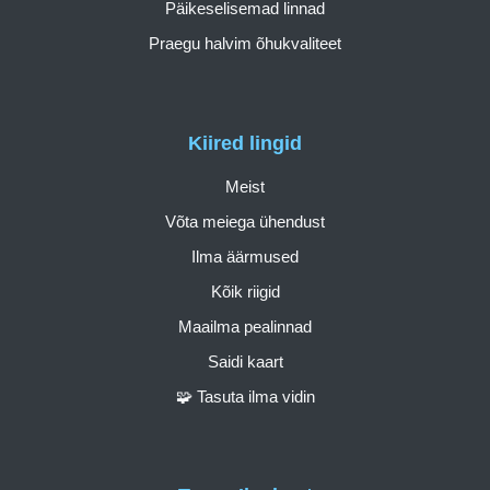
Päikeselisemad linnad
Praegu halvim õhukvaliteet
Kiired lingid
Meist
Võta meiega ühendust
Ilma äärmused
Kõik riigid
Maailma pealinnad
Saidi kaart
🧩 Tasuta ilma vidin