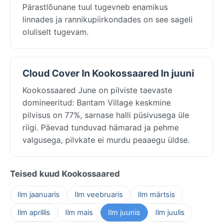
Pärastlõunane tuul tugevneb enamikus
linnades ja rannikupiirkondades on see sageli
oluliselt tugevam.
Cloud Cover In Kookossaared In juuni
Kookossaared June on pilviste taevaste
domineeritud: Bantam Village keskmine
pilvisus on 77%, sarnase halli püsivusega üle
riigi. Päevad tunduvad hämarad ja pehme
valgusega, pilvkate ei murdu peaaegu üldse.
Teised kuud Kookossaared
Ilm jaanuaris
Ilm veebruaris
Ilm märtsis
Ilm aprillis
Ilm mais
Ilm juunis
Ilm juulis