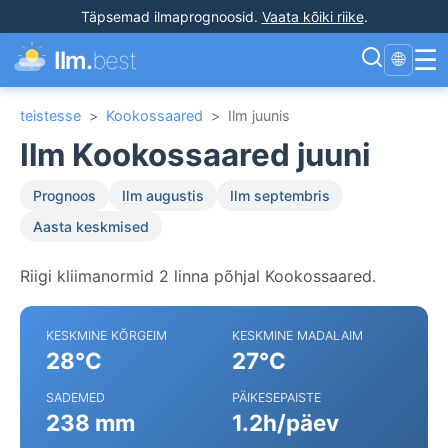
Täpsemad ilmaprognoosid
.
Vaata kõiki riike
.
☰
Ilm.
best
🌐
teistesse
>
Kookossaared
>
Ilm juunis
Ilm Kookossaared juuni
Prognoos
Ilm augustis
Ilm septembris
Aasta keskmised
Riigi kliimanormid 2 linna põhjal Kookossaared.
KESKMINE KÕRGEIM
KESKMINE MADALAIM
28°C
27°C
SADEMED
PÄIKESEPAISTE
238 mm
1.2h/päev