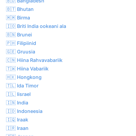
🇧🇩 Bangladesh
🇧🇹 Bhutan
🇲🇲 Birma
🇮🇴 Briti India ookeani ala
🇧🇳 Brunei
🇵🇭 Filipiinid
🇬🇪 Gruusia
🇨🇳 Hiina Rahvavabariik
🇹🇼 Hiina Vabariik
🇭🇰 Hongkong
🇹🇱 Ida Timor
🇮🇱 Iisrael
🇮🇳 India
🇮🇩 Indoneesia
🇮🇶 Iraak
🇮🇷 Iraan