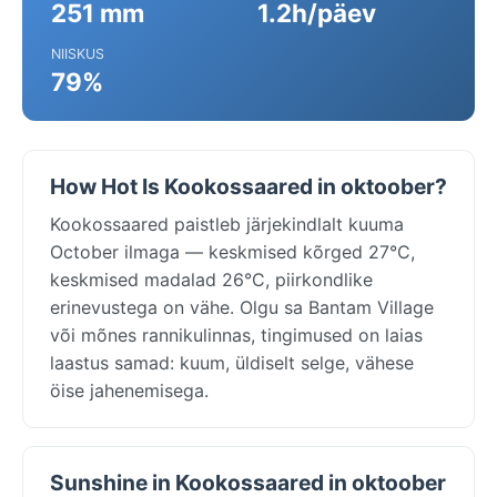
251 mm
1.2h/päev
NIISKUS
79%
How Hot Is Kookossaared in oktoober?
Kookossaared paistleb järjekindlalt kuuma
October ilmaga — keskmised kõrged 27°C,
keskmised madalad 26°C, piirkondlike
erinevustega on vähe. Olgu sa Bantam Village
või mõnes rannikulinnas, tingimused on laias
laastus samad: kuum, üldiselt selge, vähese
öise jahenemisega.
Sunshine in Kookossaared in oktoober