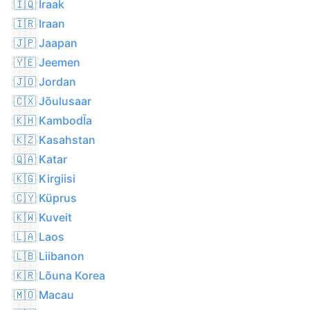
🇮🇶 Iraak
🇮🇷 Iraan
🇯🇵 Jaapan
🇾🇪 Jeemen
🇯🇴 Jordan
🇨🇽 Jõulusaar
🇰🇭 KambodĪa
🇰🇿 Kasahstan
🇶🇦 Katar
🇰🇬 Kirgiisi
🇨🇾 Küprus
🇰🇼 Kuveit
🇱🇦 Laos
🇱🇧 Liibanon
🇰🇷 Lõuna Korea
🇲🇴 Macau