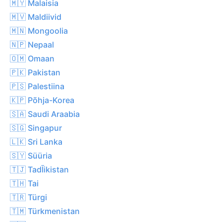
🇲🇾 Malaisia
🇲🇻 Maldiivid
🇲🇳 Mongoolia
🇳🇵 Nepaal
🇴🇲 Omaan
🇵🇰 Pakistan
🇵🇸 Palestiina
🇰🇵 Põhja-Korea
🇸🇦 Saudi Araabia
🇸🇬 Singapur
🇱🇰 Sri Lanka
🇸🇾 Süüria
🇹🇯 TadĪikistan
🇹🇭 Tai
🇹🇷 Türgi
🇹🇲 Türkmenistan