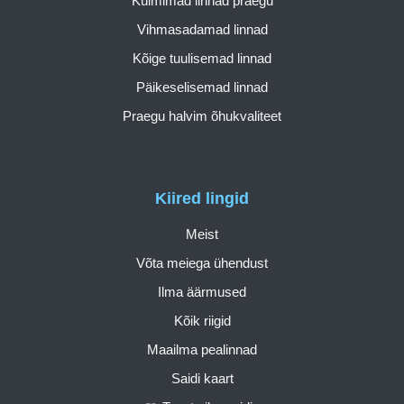
Külmimad linnad praegu
Vihmasadamad linnad
Kõige tuulisemad linnad
Päikeselisemad linnad
Praegu halvim õhukvaliteet
Kiired lingid
Meist
Võta meiega ühendust
Ilma äärmused
Kõik riigid
Maailma pealinnad
Saidi kaart