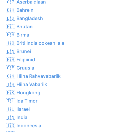
🇦🇿 AserbaidĪaan
🇧🇭 Bahrein
🇧🇩 Bangladesh
🇧🇹 Bhutan
🇲🇲 Birma
🇮🇴 Briti India ookeani ala
🇧🇳 Brunei
🇵🇭 Filipiinid
🇬🇪 Gruusia
🇨🇳 Hiina Rahvavabariik
🇹🇼 Hiina Vabariik
🇭🇰 Hongkong
🇹🇱 Ida Timor
🇮🇱 Iisrael
🇮🇳 India
🇮🇩 Indoneesia