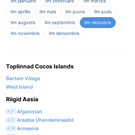
Ilm jaanuaris
Ilm veebruaris
Ilm märtsis
Ilm aprillis
Ilm mais
Ilm juunis
Ilm juulis
Ilm augustis
Ilm septembris
Ilm oktoobris
Ilm novembris
Ilm detsembris
Toplinnad Cocos Islands
Bantam Village
West Island
Riigid Aasia
🇦🇫 Afganistan
🇦🇪 Araabia Ühendemiraadid
🇦🇲 Armeenia