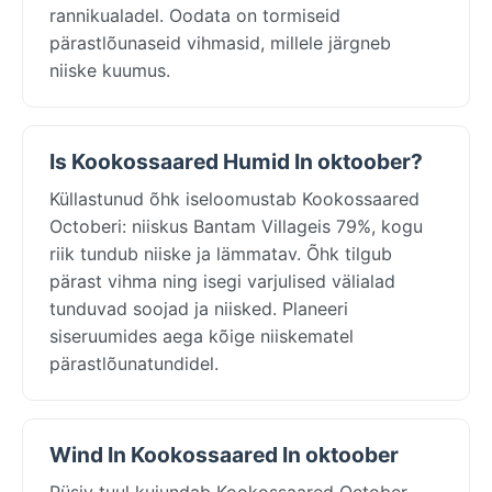
rannikualadel. Oodata on tormiseid
pärastlõunaseid vihmasid, millele järgneb
niiske kuumus.
Is Kookossaared Humid In oktoober?
Küllastunud õhk iseloomustab Kookossaared
Octoberi: niiskus Bantam Villageis 79%, kogu
riik tundub niiske ja lämmatav. Õhk tilgub
pärast vihma ning isegi varjulised välialad
tunduvad soojad ja niisked. Planeeri
siseruumides aega kõige niiskematel
pärastlõunatundidel.
Wind In Kookossaared In oktoober
Püsiv tuul kujundab Kookossaared October