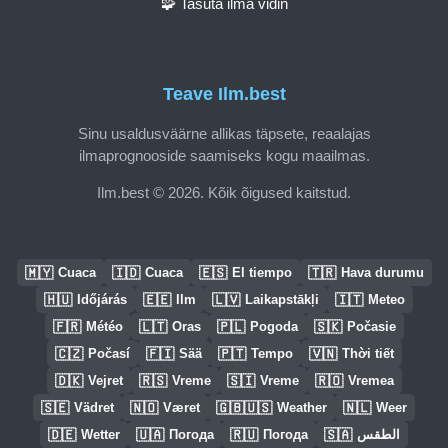
🧩 Tasuta ilma vidin
Teave Ilm.best
Sinu usaldusväärne allikas täpsete, reaalajas
ilmaprognooside saamiseks kogu maailmas.
Ilm.best © 2026. Kõik õigused kaitstud.
🇲🇾
🇮🇩
🇪🇸
🇹🇷
Cuaca
Cuaca
El tiempo
Hava durumu
🇭🇺
🇪🇪
🇱🇻
🇮🇹
Időjárás
Ilm
Laikapstākļi
Meteo
🇫🇷
🇱🇹
🇵🇱
🇸🇰
Météo
Oras
Pogoda
Počasie
🇨🇿
🇫🇮
🇵🇹
🇻🇳
Počasí
Sää
Tempo
Thời tiết
🇩🇰
🇷🇸
🇸🇮
🇷🇴
Vejret
Vreme
Vreme
Vremea
🇸🇪
🇳🇴
🇬🇧🇺🇸
🇳🇱
Vädret
Været
Weather
Weer
🇩🇪
🇺🇦
🇷🇺
🇸🇦
Wetter
Погода
Погода
الطقس