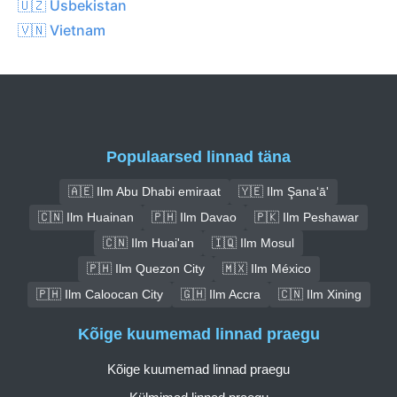
🇺🇿 Usbekistan
🇻🇳 Vietnam
Populaarsed linnad täna
🇦🇪 Ilm Abu Dhabi emiraat
🇾🇪 Ilm Şana‘ā'
🇨🇳 Ilm Huainan
🇵🇭 Ilm Davao
🇵🇰 Ilm Peshawar
🇨🇳 Ilm Huai'an
🇮🇶 Ilm Mosul
🇵🇭 Ilm Quezon City
🇲🇽 Ilm México
🇵🇭 Ilm Caloocan City
🇬🇭 Ilm Accra
🇨🇳 Ilm Xining
Kõige kuumemad linnad praegu
Kõige kuumemad linnad praegu