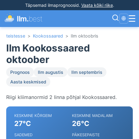
Täpsemad ilmaprognoosid
.
Vaata kõiki riike
.
☰
Ilm.
best
🌐
teistesse
>
Kookossaared
>
Ilm oktoobris
Ilm Kookossaared
oktoober
Prognoos
Ilm augustis
Ilm septembris
Aasta keskmised
Riigi kliimanormid 2 linna põhjal Kookossaared.
KESKMINE KÕRGEIM
KESKMINE MADALAIM
27°C
26°C
SADEMED
PÄIKESEPAISTE