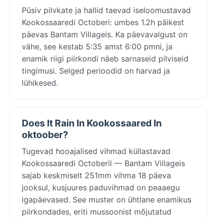
Püsiv pilvkate ja hallid taevad iseloomustavad
Kookossaaredi Octoberi: umbes 1.2h päikest
päevas Bantam Villageis. Ka päevavalgust on
vähe, see kestab 5:35 amst 6:00 pmni, ja
enamik riigi piirkondi näeb sarnaseid pilviseid
tingimusi. Selged perioodid on harvad ja
lühikesed.
Does It Rain In Kookossaared In
oktoober?
Tugevad hooajalised vihmad küllastavad
Kookossaaredi Octoberil — Bantam Villageis
sajab keskmiselt 251mm vihma 18 päeva
jooksul, kusjuures paduvihmad on peaaegu
igapäevased. See muster on ühtlane enamikus
piirkondades, eriti mussoonist mõjutatud