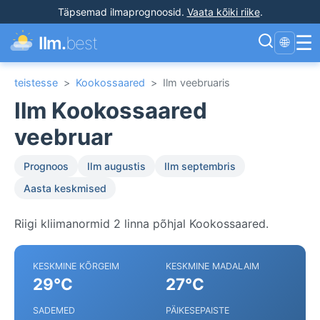
Täpsemad ilmaprognoosid
.
Vaata kõiki riike
.
☰
Ilm.
best
🌐
teistesse
>
Kookossaared
>
Ilm veebruaris
Ilm Kookossaared
veebruar
Prognoos
Ilm augustis
Ilm septembris
Aasta keskmised
Riigi kliimanormid 2 linna põhjal Kookossaared.
KESKMINE KÕRGEIM
KESKMINE MADALAIM
29°C
27°C
SADEMED
PÄIKESEPAISTE