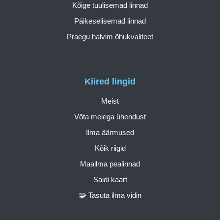
Kõige tuulisemad linnad
Päikeselisemad linnad
Praegu halvim õhukvaliteet
Kiired lingid
Meist
Võta meiega ühendust
Ilma äärmused
Kõik riigid
Maailma pealinnad
Saidi kaart
🧩 Tasuta ilma vidin