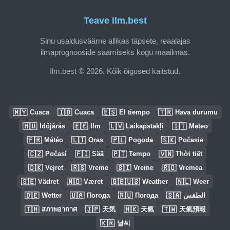
Teave Ilm.best
Sinu usaldusväärne allikas täpsete, reaalajas
ilmaprognooside saamiseks kogu maailmas.
Ilm.best © 2026. Kõik õigused kaitstud.
🇲🇾
🇮🇩
🇪🇸
🇹🇷
Cuaca
Cuaca
El tiempo
Hava durumu
🇭🇺
🇪🇪
🇱🇻
🇮🇹
Időjárás
Ilm
Laikapstākļi
Meteo
🇫🇷
🇱🇹
🇵🇱
🇸🇰
Météo
Oras
Pogoda
Počasie
🇨🇿
🇫🇮
🇵🇹
🇻🇳
Počasí
Sää
Tempo
Thời tiết
🇩🇰
🇷🇸
🇸🇮
🇷🇴
Vejret
Vreme
Vreme
Vremea
🇸🇪
🇳🇴
🇬🇧🇺🇸
🇳🇱
Vädret
Været
Weather
Weer
🇩🇪
🇺🇦
🇷🇺
🇸🇦
Wetter
Погода
Погода
الطقس
🇹🇭
🇯🇵
🇭🇰
🇹🇼
สภาพอากาศ
天気
天氣
天氣預報
🇰🇷
날씨