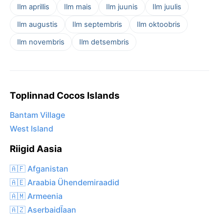
Ilm aprillis
Ilm mais
Ilm juunis
Ilm juulis
Ilm augustis
Ilm septembris
Ilm oktoobris
Ilm novembris
Ilm detsembris
Toplinnad Cocos Islands
Bantam Village
West Island
Riigid Aasia
🇦🇫 Afganistan
🇦🇪 Araabia Ühendemiraadid
🇦🇲 Armeenia
🇦🇿 AserbaidĪaan