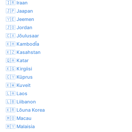
🇮🇷 Iraan
🇯🇵 Jaapan
🇾🇪 Jeemen
🇯🇴 Jordan
🇨🇽 Jõulusaar
🇰🇭 KambodĪa
🇰🇿 Kasahstan
🇶🇦 Katar
🇰🇬 Kirgiisi
🇨🇾 Küprus
🇰🇼 Kuveit
🇱🇦 Laos
🇱🇧 Liibanon
🇰🇷 Lõuna Korea
🇲🇴 Macau
🇲🇾 Malaisia