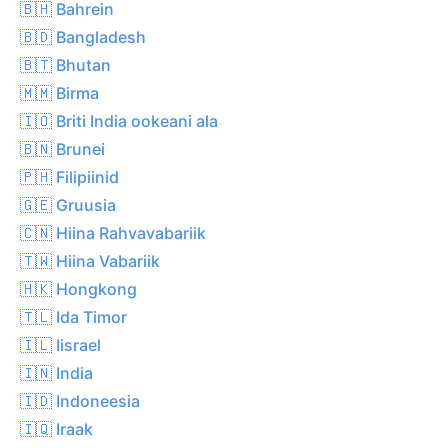
🇧🇭 Bahrein
🇧🇩 Bangladesh
🇧🇹 Bhutan
🇲🇲 Birma
🇮🇴 Briti India ookeani ala
🇧🇳 Brunei
🇵🇭 Filipiinid
🇬🇪 Gruusia
🇨🇳 Hiina Rahvavabariik
🇹🇼 Hiina Vabariik
🇭🇰 Hongkong
🇹🇱 Ida Timor
🇮🇱 Iisrael
🇮🇳 India
🇮🇩 Indoneesia
🇮🇶 Iraak