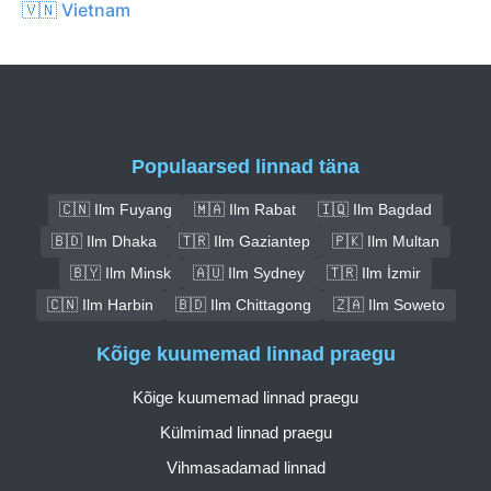
🇻🇳 Vietnam
Populaarsed linnad täna
🇨🇳 Ilm Fuyang
🇲🇦 Ilm Rabat
🇮🇶 Ilm Bagdad
🇧🇩 Ilm Dhaka
🇹🇷 Ilm Gaziantep
🇵🇰 Ilm Multan
🇧🇾 Ilm Minsk
🇦🇺 Ilm Sydney
🇹🇷 Ilm İzmir
🇨🇳 Ilm Harbin
🇧🇩 Ilm Chittagong
🇿🇦 Ilm Soweto
Kõige kuumemad linnad praegu
Kõige kuumemad linnad praegu
Külmimad linnad praegu
Vihmasadamad linnad