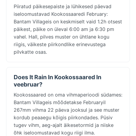
Piiratud päikesepaiste ja lühikesed päevad
iseloomustavad Kookossaaredi February:
Bantam Villageis on keskmiselt vaid 1.2h otsest
päikest, päike on üleval 6:00 am ja 6:30 pm
vahel. Hall, pilves muster on ühtlane kogu
riigis, väikeste piirkondlike erinevustega
pilvkatte osas.
Does It Rain In Kookossaared In
veebruar?
Kookossaared on oma vihmaperioodi südames:
Bantam Villageis mõõdetakse Februaryil
267mm vihma 22 päeva jooksul ja see muster
kordub peaaegu kõigis piirkondades. Püsiv
tugev vihm, aeg-ajalt äikesetormid ja niiske
õhk iseloomustavad kogu riigi ilma.