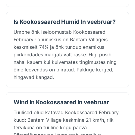
Is Kookossaared Humid In veebruar?
Umbne õhk iseloomustab Kookossaared
Februaryi: õhuniiskus on Bantam Villageis
keskmiselt 74% ja õhk tundub enamikus
piirkondades märgatavalt raske. Higi püsib
nahal kauem kui kuivemates tingimustes ning
öine leevendus on piiratud. Pakkige kerged,
hingavad kangad.
Wind In Kookossaared In veebruar
Tuulised olud katavad Kookossaared February
kuud: Bantam Village keskmine 21 km/h, riik
tervikuna on tuuline kogu päeva.
Pärastlõunane tuul tugevneb enamikus