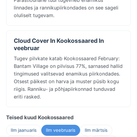
linnades ja rannikupiirkondades on see sageli
oluliselt tugevam.
Cloud Cover In Kookossaared In
veebruar
Tugev pilvkate katab Kookossaared February:
Bantam Village on pilvisus 77%, sarnased hallid
tingimused valitsevad enamikus piirkondades.
Otsest päikest on harva ja muster püsib kogu
riigis. Ranniku- ja põhjapiirkonnad tunduvad
eriti rasked.
Teised kuud Kookossaared
Ilm jaanuaris
Ilm veebruaris
Ilm märtsis