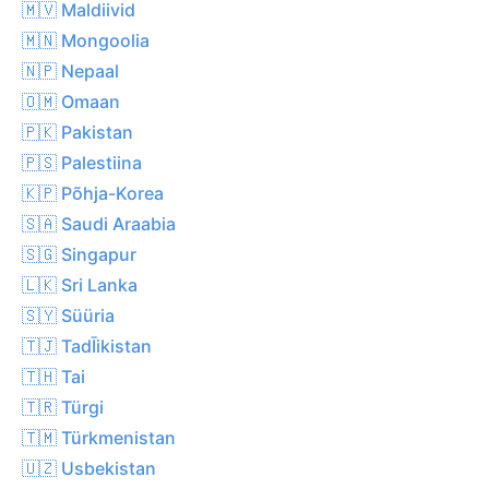
🇲🇻 Maldiivid
🇲🇳 Mongoolia
🇳🇵 Nepaal
🇴🇲 Omaan
🇵🇰 Pakistan
🇵🇸 Palestiina
🇰🇵 Põhja-Korea
🇸🇦 Saudi Araabia
🇸🇬 Singapur
🇱🇰 Sri Lanka
🇸🇾 Süüria
🇹🇯 TadĪikistan
🇹🇭 Tai
🇹🇷 Türgi
🇹🇲 Türkmenistan
🇺🇿 Usbekistan