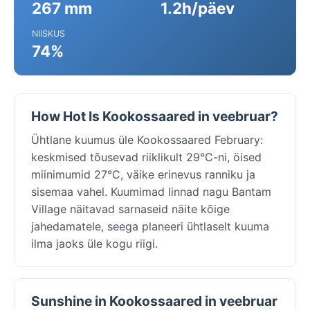
267 mm
1.2h/päev
NIISKUS
74%
How Hot Is Kookossaared in veebruar?
Ühtlane kuumus üle Kookossaared February:
keskmised tõusevad riiklikult 29°C-ni, öised
miinimumid 27°C, väike erinevus ranniku ja
sisemaa vahel. Kuumimad linnad nagu Bantam
Village näitavad sarnaseid näite kõige
jahedamatele, seega planeeri ühtlaselt kuuma
ilma jaoks üle kogu riigi.
Sunshine in Kookossaared in veebruar