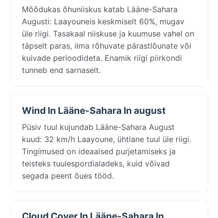
Mõõdukas õhuniiskus katab Lääne-Sahara
Augusti: Laayouneis keskmiselt 60%, mugav
üle riigi. Tasakaal niiskuse ja kuumuse vahel on
täpselt paras, ilma rõhuvate pärastlõunate või
kuivade perioodideta. Enamik riigi piirkondi
tunneb end sarnaselt.
Wind In Lääne-Sahara In august
Püsiv tuul kujundab Lääne-Sahara August
kuud: 32 km/h Laayoune, ühtlane tuul üle riigi.
Tingimused on ideaalsed purjetamiseks ja
teisteks tuulespordialadeks, kuid võivad
segada peent õues tööd.
Cloud Cover In Lääne-Sahara In