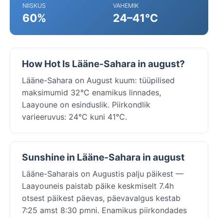
NIISKUS
VAHEMIK
60%
24–41°C
How Hot Is Lääne-Sahara in august?
Lääne-Sahara on August kuum: tüüpilised
maksimumid 32°C enamikus linnades,
Laayoune on esinduslik. Piirkondlik
varieeruvus: 24°C kuni 41°C.
Sunshine in Lääne-Sahara in august
Lääne-Saharais on Augustis palju päikest —
Laayouneis paistab päike keskmiselt 7.4h
otsest päikest päevas, päevavalgus kestab
7:25 amst 8:30 pmni. Enamikus piirkondades