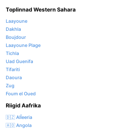
Toplinnad Western Sahara
Laayoune
Dakhla
Boujdour
Laayoune Plage
Tichla
Uad Guenifa
Tifariti
Daoura
Zug
Foum el Oued
Riigid Aafrika
🇩🇿 AlĪeeria
🇦🇴 Angola