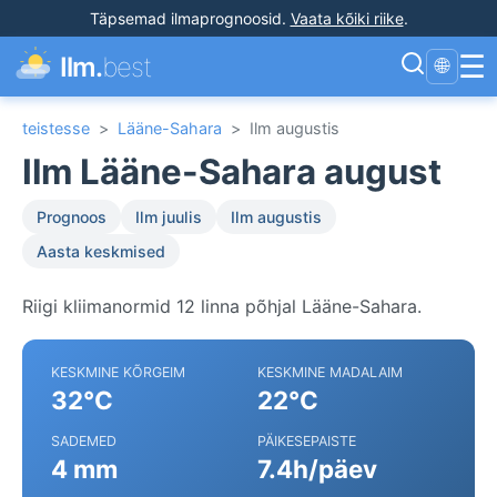
Täpsemad ilmaprognoosid
.
Vaata kõiki riike
.
☰
Ilm.
best
🌐
teistesse
>
Lääne-Sahara
>
Ilm augustis
Ilm Lääne-Sahara august
Prognoos
Ilm juulis
Ilm augustis
Aasta keskmised
Riigi kliimanormid 12 linna põhjal Lääne-Sahara.
KESKMINE KÕRGEIM
KESKMINE MADALAIM
32°C
22°C
SADEMED
PÄIKESEPAISTE
4 mm
7.4h/päev