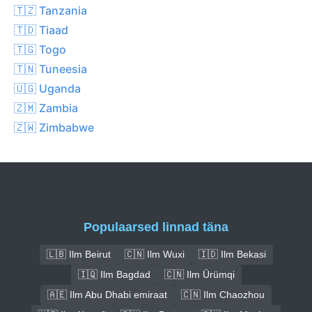
🇹🇿 Tanzania
🇹🇩 Tiaad
🇹🇬 Togo
🇹🇳 Tuneesia
🇺🇬 Uganda
🇿🇲 Zambia
🇿🇼 Zimbabwe
Populaarsed linnad täna
🇱🇧 Ilm Beirut
🇨🇳 Ilm Wuxi
🇮🇩 Ilm Bekasi
🇮🇶 Ilm Bagdad
🇨🇳 Ilm Ürümqi
🇦🇪 Ilm Abu Dhabi emiraat
🇨🇳 Ilm Chaozhou