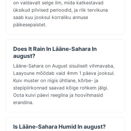
on valdavalt selge ilm, mida katkestavad
üksikud pilvised perioodid, ja riik tervikuna
saab kuu jooksul korraliku annuse
päikesepaistet.
Does It Rain In Lääne-Sahara In
august?
Lääne-Sahara on August sisuliselt vihmavaba,
Laayoune mõõdab vaid 4mm 1 päeva jooksul.
Kuiv muster on riigis ühtlane, kõrbe- ja
stepipiirkonnad saavad kõige rohkem jälgi.
Oota kuivi päevi reeglina ja hoovihmasid
erandina.
Is Lääne-Sahara Humid In august?