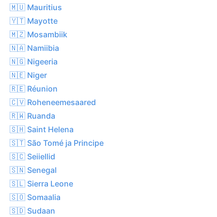
🇲🇺 Mauritius
🇾🇹 Mayotte
🇲🇿 Mosambiik
🇳🇦 Namiibia
🇳🇬 Nigeeria
🇳🇪 Niger
🇷🇪 Réunion
🇨🇻 Roheneemesaared
🇷🇼 Ruanda
🇸🇭 Saint Helena
🇸🇹 São Tomé ja Principe
🇸🇨 Seiiellid
🇸🇳 Senegal
🇸🇱 Sierra Leone
🇸🇴 Somaalia
🇸🇩 Sudaan