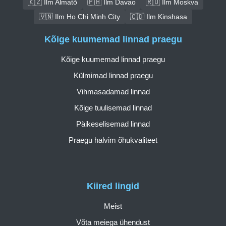
🇰🇿 Ilm Almatõ
🇵🇭 Ilm Davao
🇷🇺 Ilm Moskva
🇻🇳 Ilm Ho Chi Minh City
🇨🇩 Ilm Kinshasa
Kõige kuumemad linnad praegu
Kõige kuumemad linnad praegu
Külmimad linnad praegu
Vihmasadamad linnad
Kõige tuulisemad linnad
Päikeselisemad linnad
Praegu halvim õhukvaliteet
Kiired lingid
Meist
Võta meiega ühendust