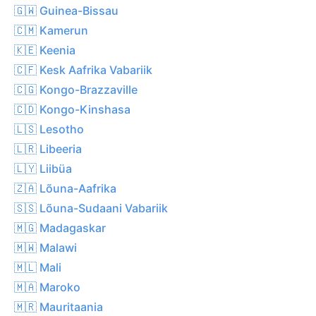
🇬🇼 Guinea-Bissau
🇨🇲 Kamerun
🇰🇪 Keenia
🇨🇫 Kesk Aafrika Vabariik
🇨🇬 Kongo-Brazzaville
🇨🇩 Kongo-Kinshasa
🇱🇸 Lesotho
🇱🇷 Libeeria
🇱🇾 Liibüa
🇿🇦 Lõuna-Aafrika
🇸🇸 Lõuna-Sudaani Vabariik
🇲🇬 Madagaskar
🇲🇼 Malawi
🇲🇱 Mali
🇲🇦 Maroko
🇲🇷 Mauritaania