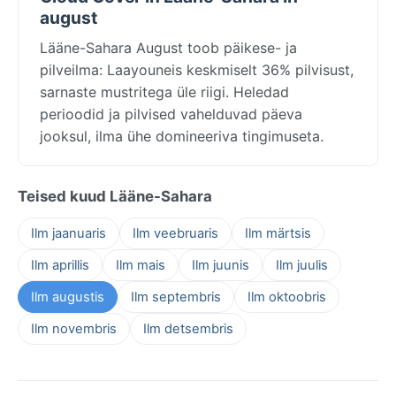
august
Lääne-Sahara August toob päikese- ja
pilveilma: Laayouneis keskmiselt 36% pilvisust,
sarnaste mustritega üle riigi. Heledad
perioodid ja pilvised vahelduvad päeva
jooksul, ilma ühe domineeriva tingimuseta.
Teised kuud Lääne-Sahara
Ilm jaanuaris
Ilm veebruaris
Ilm märtsis
Ilm aprillis
Ilm mais
Ilm juunis
Ilm juulis
Ilm augustis
Ilm septembris
Ilm oktoobris
Ilm novembris
Ilm detsembris