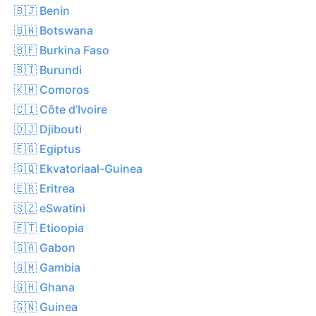
🇧🇯 Benin
🇧🇼 Botswana
🇧🇫 Burkina Faso
🇧🇮 Burundi
🇰🇲 Comoros
🇨🇮 Côte d’Ivoire
🇩🇯 Djibouti
🇪🇬 Egiptus
🇬🇶 Ekvatoriaal-Guinea
🇪🇷 Eritrea
🇸🇿 eSwatini
🇪🇹 Etioopia
🇬🇦 Gabon
🇬🇲 Gambia
🇬🇭 Ghana
🇬🇳 Guinea