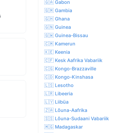
🇬🇦 Gabon
🇬🇲 Gambia
s
🇬🇭 Ghana
🇬🇳 Guinea
🇬🇼 Guinea-Bissau
🇨🇲 Kamerun
🇰🇪 Keenia
🇨🇫 Kesk Aafrika Vabariik
🇨🇬 Kongo-Brazzaville
🇨🇩 Kongo-Kinshasa
🇱🇸 Lesotho
🇱🇷 Libeeria
.
🇱🇾 Liibüa
🇿🇦 Lõuna-Aafrika
🇸🇸 Lõuna-Sudaani Vabariik
🇲🇬 Madagaskar