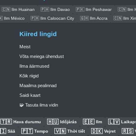
🇨🇳 Ilm Huainan
🇵🇭 Ilm Davao
🇵🇰 Ilm Peshawar
🇨🇳 Ilm 
🇽 Ilm México
🇵🇭 Ilm Caloocan City
🇬🇭 Ilm Accra
🇨🇳 Ilm Xi
Kiired lingid
Meist
Võta meiega ühendust
Ilma äärmused
Kõik riigid
Maailma pealinnad
Saidi kaart
🧩 Tasuta ilma vidin
🇹🇷
🇭🇺
🇪🇪
🇱🇻
Hava durumu
Időjárás
Ilm
Laikaps
🇮
🇵🇹
🇻🇳
🇩🇰
🇷🇸
Sää
Tempo
Thời tiết
Vejret