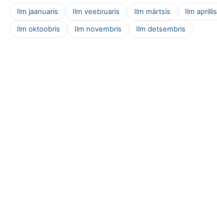
Ilm jaanuaris
Ilm veebruaris
Ilm märtsis
Ilm aprillis
Ilm oktoobris
Ilm novembris
Ilm detsembris