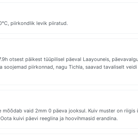
C, piirkondlik levik piiratud.
7.9h otsest päikest tüüpilisel päeval Laayouneis, päevavalg
 ja soojemad piirkonnad, nagu Tichla, saavad tavaliselt veid
 mõõdab vaid 2mm 0 päeva jooksul. Kuiv muster on riigis ü
 Oota kuivi päevi reeglina ja hoovihmasid erandina.