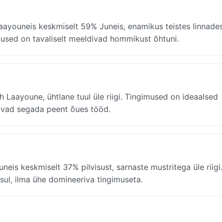
ayouneis keskmiselt 59% Juneis, enamikus teistes linnade
imused on tavaliselt meeldivad hommikust õhtuni.
Laayoune, ühtlane tuul üle riigi. Tingimused on ideaalsed
õivad segada peent õues tööd.
eis keskmiselt 37% pilvisust, sarnaste mustritega üle riigi
sul, ilma ühe domineeriva tingimuseta.