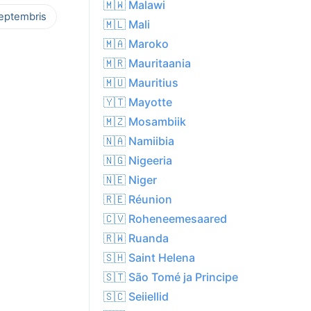
🇲🇼 Malawi
septembris
🇲🇱 Mali
🇲🇦 Maroko
🇲🇷 Mauritaania
🇲🇺 Mauritius
🇾🇹 Mayotte
🇲🇿 Mosambiik
🇳🇦 Namiibia
🇳🇬 Nigeeria
🇳🇪 Niger
🇷🇪 Réunion
🇨🇻 Roheneemesaared
🇷🇼 Ruanda
🇸🇭 Saint Helena
🇸🇹 São Tomé ja Principe
🇸🇨 Seiiellid