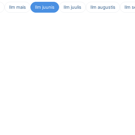
Ilm mais
Ilm juunis
Ilm juulis
Ilm augustis
Ilm 