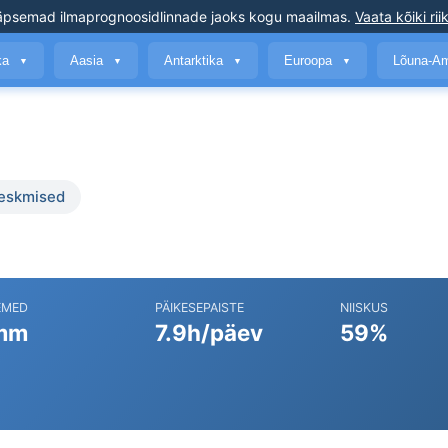
äpsemad ilmaprognoosid
linnade jaoks kogu maailmas
.
Vaata kõiki rii
ika
Aasia
Antarktika
Euroopa
Lõuna-A
▼
▼
▼
▼
keskmised
EMED
PÄIKESEPAISTE
NIISKUS
mm
7.9h/päev
59%