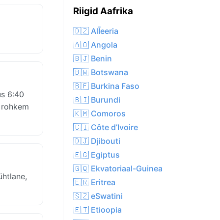
Riigid Aafrika
🇩🇿 AlĪeeria
🇦🇴 Angola
🇧🇯 Benin
🇧🇼 Botswana
🇧🇫 Burkina Faso
us 6:40
🇧🇮 Burundi
i rohkem
🇰🇲 Comoros
🇨🇮 Côte d’Ivoire
🇩🇯 Djibouti
🇪🇬 Egiptus
🇬🇶 Ekvatoriaal-Guinea
htlane,
🇪🇷 Eritrea
🇸🇿 eSwatini
🇪🇹 Etioopia