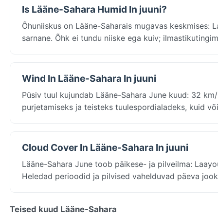
Is Lääne-Sahara Humid In juuni?
Õhuniiskus on Lääne-Saharais mugavas keskmises: La
sarnane. Õhk ei tundu niiske ega kuiv; ilmastikuting
Wind In Lääne-Sahara In juuni
Püsiv tuul kujundab Lääne-Sahara June kuud: 32 km/h 
purjetamiseks ja teisteks tuulespordialadeks, kuid v
Cloud Cover In Lääne-Sahara In juuni
Lääne-Sahara June toob päikese- ja pilveilma: Laayoun
Heledad perioodid ja pilvised vahelduvad päeva jook
Teised kuud Lääne-Sahara