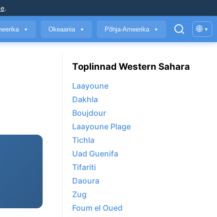
ke
.
🌐
meerika
Okeaania
Põhja-Ameerika
▾
▼
▼
▼
Toplinnad Western Sahara
Laayoune
Dakhla
Boujdour
Laayoune Plage
Tichla
Uad Guenifa
Tifariti
Daoura
Zug
Foum el Oued