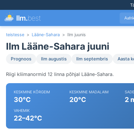
T
Ilm.
best
Aafr
teistesse
>
Lääne-Sahara
>
Ilm juunis
Ilm Lääne-Sahara juuni
Prognoos
Ilm augustis
Ilm septembris
Aasta 
Riigi kliimanormid 12 linna põhjal Lääne-Sahara.
KESKMINE KÕRGEIM
KESKMINE MADALAIM
SAD
30°C
20°C
2 
VAHEMIK
22–42°C