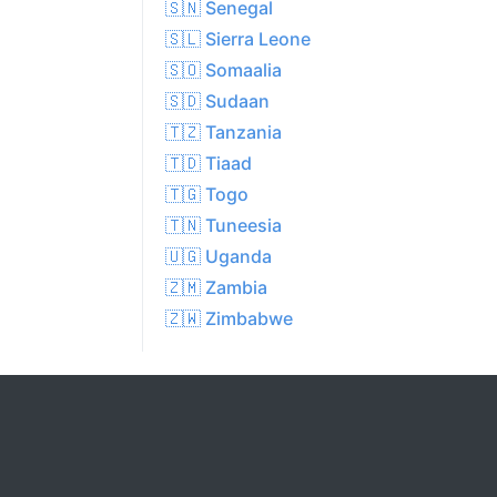
🇸🇳 Senegal
🇸🇱 Sierra Leone
🇸🇴 Somaalia
🇸🇩 Sudaan
🇹🇿 Tanzania
🇹🇩 Tiaad
🇹🇬 Togo
🇹🇳 Tuneesia
🇺🇬 Uganda
🇿🇲 Zambia
🇿🇼 Zimbabwe