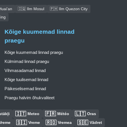
Huai'an
🇮🇶 Ilm Mosul
🇵🇭 Ilm Quezon City
ning
Kõige kuumemad linnad
praegu
Kõige kuumemad linnad praegu
Külmimad linnad praegu
Vihmasadamad linnad
Kõige tuulisemad linnad
Päikeselisemad linnad
Praegu halvim õhukvaliteet
🇮🇹
🇫🇷
🇱🇹
tākļi
Meteo
Météo
Oras
🇸🇮
🇷🇴
🇸🇪
Vreme
Vreme
Vremea
Vädret