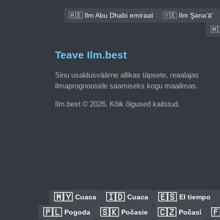
🇦🇪 Ilm Abu Dhabi emiraat
🇾🇪 Ilm Şana‘ā'
🇲
Teave Ilm.best
Sinu usaldusväärne allikas täpsete, reaalajas
ilmaprognooside saamiseks kogu maailmas.
Ilm.best © 2026. Kõik õigused kaitstud.
🇲🇾
🇮🇩
🇪🇸
Cuaca
Cuaca
El tiempo
🇵🇱
🇸🇰
🇨🇿

Pogoda
Počasie
Počasí