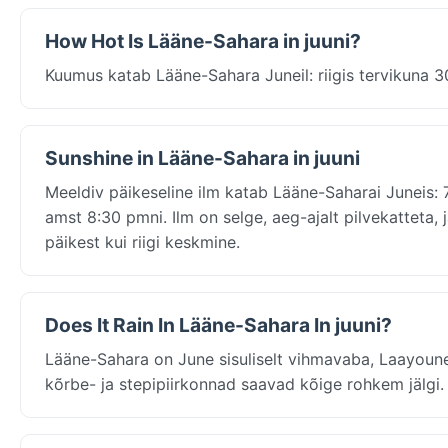
How Hot Is Lääne-Sahara in juuni?
Kuumus katab Lääne-Sahara Juneil: riigis tervikuna 30°
Sunshine in Lääne-Sahara in juuni
Meeldiv päikeseline ilm katab Lääne-Saharai Juneis: 
amst 8:30 pmni. Ilm on selge, aeg-ajalt pilvekatteta,
päikest kui riigi keskmine.
Does It Rain In Lääne-Sahara In juuni?
Lääne-Sahara on June sisuliselt vihmavaba, Laayoune
kõrbe- ja stepipiirkonnad saavad kõige rohkem jälgi.