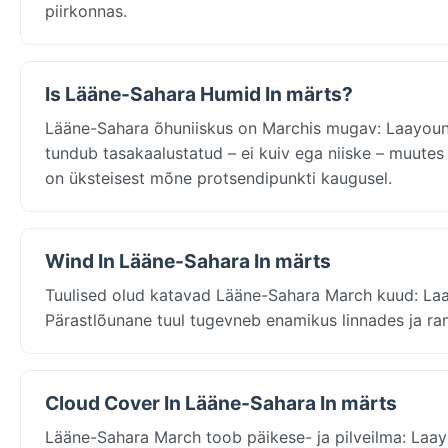
piirkonnas.
Is Lääne-Sahara Humid In märts?
Lääne-Sahara õhuniiskus on Marchis mugav: Laayoun
tundub tasakaalustatud – ei kuiv ega niiske – muutes
on üksteisest mõne protsendipunkti kaugusel.
Wind In Lääne-Sahara In märts
Tuulised olud katavad Lääne-Sahara March kuud: Laa
Pärastlõunane tuul tugevneb enamikus linnades ja ran
Cloud Cover In Lääne-Sahara In märts
Lääne-Sahara March toob päikese- ja pilveilma: Laayou