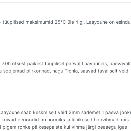
tüüpilised maksimumid 25°C üle riigi, Laayoune on esindus
 7.0h otsest päikest tüüpilisel päeval Laayouneis, päevaval
 ja soojemad piirkonnad, nagu Tichla, saavad tavaliselt veid
Laayoune saab keskmiselt vaid 3mm sademet 1 päeva jooks
d kuivad perioodid on normiks ja lühikesed hoovihmad, mis
i pigem rohke päikesepaiste kui vihma järgi peaaegu igas