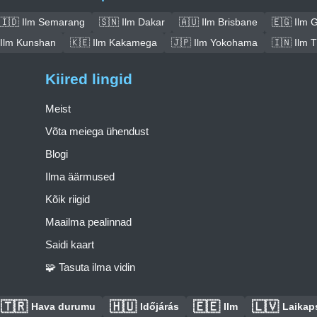
🇮🇩 Ilm Semarang
🇸🇳 Ilm Dakar
🇦🇺 Ilm Brisbane
🇪🇬 Ilm 
 Ilm Kunshan
🇰🇪 Ilm Kakamega
🇯🇵 Ilm Yokohama
🇮🇳 Ilm 
Kiired lingid
Meist
Võta meiega ühendust
Blogi
Ilma äärmused
Kõik riigid
Maailma pealinnad
Saidi kaart
🧩 Tasuta ilma vidin
🇹🇷
🇭🇺
🇪🇪
🇱🇻
Hava durumu
Időjárás
Ilm
Laikaps