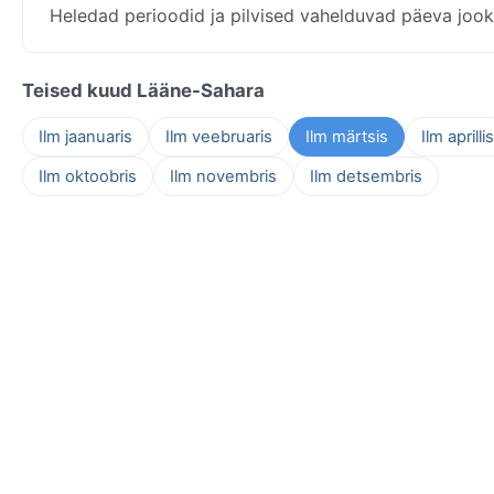
Heledad perioodid ja pilvised vahelduvad päeva jook
Teised kuud Lääne-Sahara
Ilm jaanuaris
Ilm veebruaris
Ilm märtsis
Ilm aprillis
Ilm oktoobris
Ilm novembris
Ilm detsembris