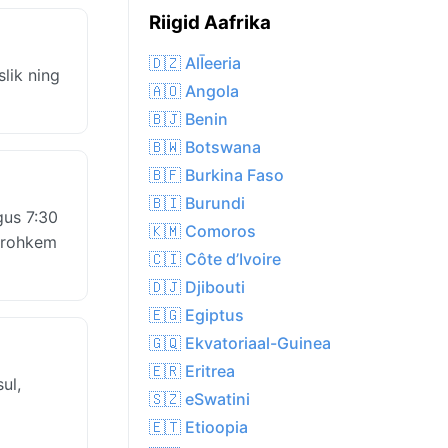
Riigid Aafrika
🇩🇿 AlĪeeria
lik ning
🇦🇴 Angola
🇧🇯 Benin
🇧🇼 Botswana
🇧🇫 Burkina Faso
🇧🇮 Burundi
gus 7:30
🇰🇲 Comoros
i rohkem
🇨🇮 Côte d’Ivoire
🇩🇯 Djibouti
🇪🇬 Egiptus
🇬🇶 Ekvatoriaal-Guinea
🇪🇷 Eritrea
ul,
🇸🇿 eSwatini
🇪🇹 Etioopia