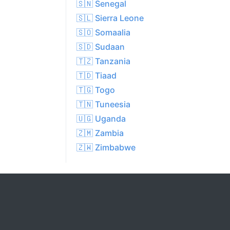
🇸🇳 Senegal
🇸🇱 Sierra Leone
🇸🇴 Somaalia
🇸🇩 Sudaan
🇹🇿 Tanzania
🇹🇩 Tiaad
🇹🇬 Togo
🇹🇳 Tuneesia
🇺🇬 Uganda
🇿🇲 Zambia
🇿🇼 Zimbabwe