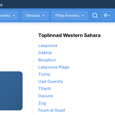
ke
.
🌐
meerika
Okeaania
Põhja-Ameerika
▾
▼
▼
▼
Toplinnad Western Sahara
Laayoune
Dakhla
Boujdour
Laayoune Plage
Tichla
Uad Guenifa
Tifariti
Daoura
Zug
Foum el Oued