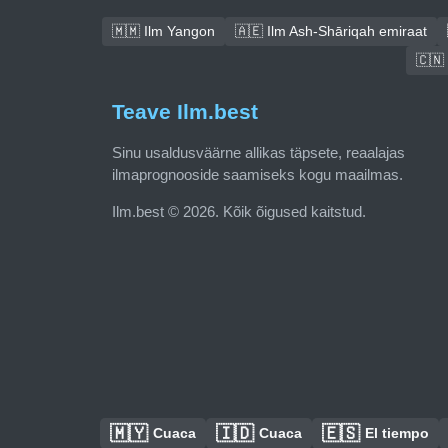
🇲🇲 Ilm Yangon
🇦🇪 Ilm Ash-Shāriqah emiraat
🇨🇳
Teave Ilm.best
Sinu usaldusväärne allikas täpsete, reaalajas
ilmaprognooside saamiseks kogu maailmas.
Ilm.best © 2026. Kõik õigused kaitstud.
🇲🇾
🇮🇩
🇪🇸
Cuaca
Cuaca
El tiempo