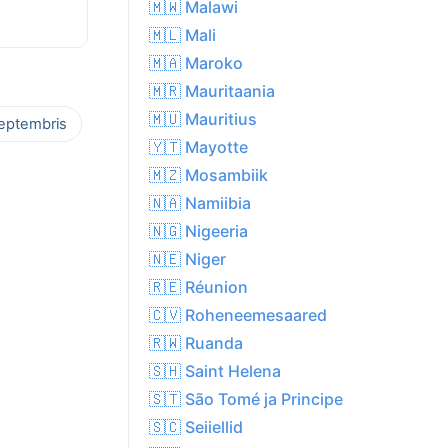
🇲🇼 Malawi
🇲🇱 Mali
🇲🇦 Maroko
🇲🇷 Mauritaania
🇲🇺 Mauritius
septembris
🇾🇹 Mayotte
🇲🇿 Mosambiik
🇳🇦 Namiibia
🇳🇬 Nigeeria
🇳🇪 Niger
🇷🇪 Réunion
🇨🇻 Roheneemesaared
🇷🇼 Ruanda
🇸🇭 Saint Helena
🇸🇹 São Tomé ja Principe
🇸🇨 Seiiellid