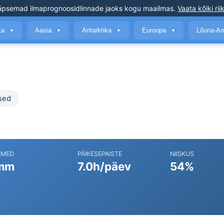
äpsemad ilmaprognoosid
linnade jaoks kogu maailmas
.
Vaata kõiki rii
ika
Aasia
Antarktika
Euroopa
Lõuna-A
▼
▼
▼
▼
sed
EMED
PÄIKESEPAISTE
NIISKUS
mm
7.0h/päev
54%