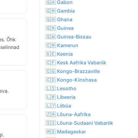
🇬🇦 Gabon
🇬🇲 Gambia
🇬🇭 Ghana
🇬🇳 Guinea
🇬🇼 Guinea-Bissau
es. Õhk
🇨🇲 Kamerun
iselinnad
🇰🇪 Keenia
🇨🇫 Kesk Aafrika Vabariik
🇨🇬 Kongo-Brazzaville
🇨🇩 Kongo-Kinshasa
🇱🇸 Lesotho
eva.
🇱🇷 Libeeria
🇱🇾 Liibüa
🇿🇦 Lõuna-Aafrika
🇸🇸 Lõuna-Sudaani Vabariik
🇲🇬 Madagaskar
i.