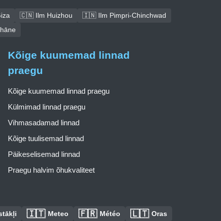
Giza
🇨🇳 Ilm Huizhou
🇮🇳 Ilm Pimpri-Chinchwad
Thāne
Kõige kuumemad linnad
praegu
Kõige kuumemad linnad praegu
Külmimad linnad praegu
Vihmasadamad linnad
Kõige tuulisemad linnad
Päikeselisemad linnad
Praegu halvim õhukvaliteet
🇮🇹
🇫🇷
🇱🇹
tākļi
Meteo
Météo
Oras