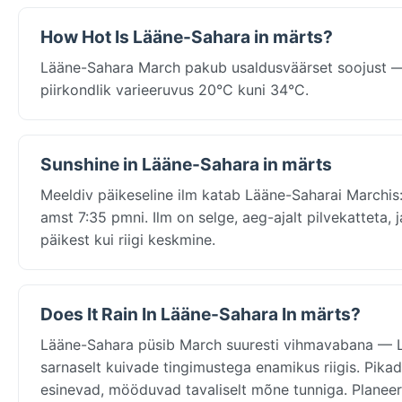
How Hot Is Lääne-Sahara in märts?
Lääne-Sahara March pakub usaldusväärset soojust — 
piirkondlik varieeruvus 20°C kuni 34°C.
Sunshine in Lääne-Sahara in märts
Meeldiv päikeseline ilm katab Lääne-Saharai Marchis:
amst 7:35 pmni. Ilm on selge, aeg-ajalt pilvekatteta,
päikest kui riigi keskmine.
Does It Rain In Lääne-Sahara In märts?
Lääne-Sahara püsib March suuresti vihmavabana — 
sarnaselt kuivade tingimustega enamikus riigis. Pika
esinevad, mööduvad tavaliselt mõne tunniga. Planeer