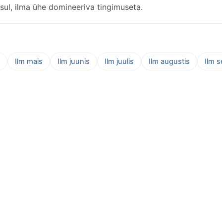
sul, ilma ühe domineeriva tingimuseta.
Ilm mais
Ilm juunis
Ilm juulis
Ilm augustis
Ilm 