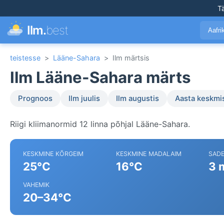
T
Ilm.
best
Aafr
teistesse
>
Lääne-Sahara
>
Ilm märtsis
Ilm Lääne-Sahara märts
Prognoos
Ilm juulis
Ilm augustis
Aasta keskmi
Riigi kliimanormid 12 linna põhjal Lääne-Sahara.
KESKMINE KÕRGEIM
KESKMINE MADALAIM
SAD
25°C
16°C
3 
VAHEMIK
20–34°C