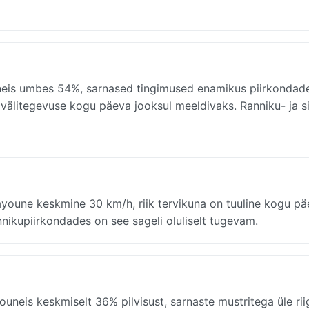
eis umbes 54%, sarnased tingimused enamikus piirkondad
 välitegevuse kogu päeva jooksul meeldivaks. Ranniku- ja s
youne keskmine 30 km/h, riik tervikuna on tuuline kogu pä
nikupiirkondades on see sageli oluliselt tugevam.
neis keskmiselt 36% pilvisust, sarnaste mustritega üle riig